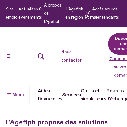
A propos
Aller
Site
Actualités &
L'Agefiph
Accès sourds
de
au
emploi
événements
en région
et malentendants
l'Agefiph
contenu
Aller
Dépo
au
un
pied
dema
Nous
de
Complét
contacter
page
suivre
dema
Aides
Outils et
Réseaux
Services
Menu
financières
simulateurs
d'échang
L'Agefiph propose des solutions