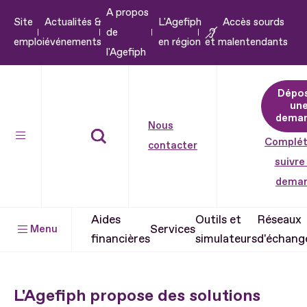
A propos
Aller
Site
Actualités &
L'Agefiph
Accès sourds
de
au
emploi
événements
en région
et malentendants
l'Agefiph
contenu
Aller
Dépo
au
un
pied
dema
Nous
de
Complét
contacter
page
suivre
dema
Aides
Outils et
Réseaux
Services
Menu
financières
simulateurs
d'échang
L'Agefiph propose des solutions