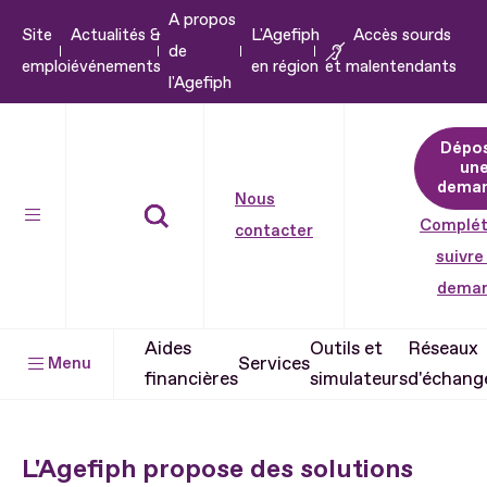
A propos
Aller
Site
Actualités &
L'Agefiph
Accès sourds
de
au
emploi
événements
en région
et malentendants
l'Agefiph
contenu
Aller
Dépo
au
un
pied
dema
Nous
de
Complét
contacter
page
suivre
dema
Aides
Outils et
Réseaux
Services
Menu
financières
simulateurs
d'échang
L'Agefiph propose des solutions