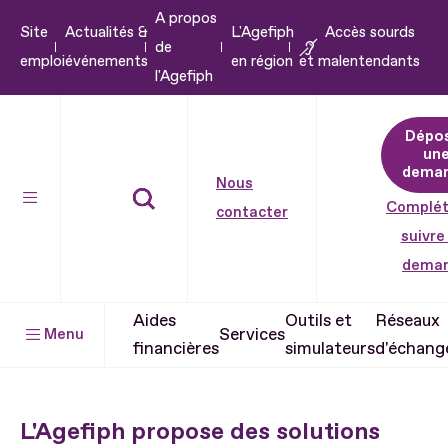
A propos
Aller
Site
Actualités &
L'Agefiph
Accès sourds
de
au
emploi
événements
en région
et malentendants
l'Agefiph
contenu
Aller
Dépo
au
un
pied
dema
Nous
de
Complét
contacter
page
suivre
dema
Aides
Outils et
Réseaux
Services
Menu
financières
simulateurs
d'échang
L'Agefiph propose des solutions