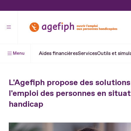
Aller
au
contenu
Aller
au
pied
Aides financières
Services
Outils et simul
Menu
de
page
L'Agefiph propose des solutions
l'emploi des personnes en situat
handicap