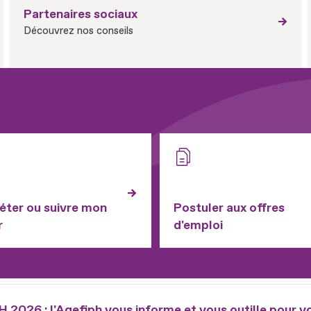
Partenaires sociaux
Découvrez nos conseils
ter ou suivre mon
Postuler aux offres
r
d'emploi
2026 : l'Agefiph vous informe et vous outille pour v