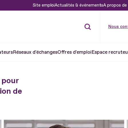
Site emploi
Actualités & événements
A propos de 
Nous con
ateurs
Réseaux d'échanges
Offres d'emploi
Espace recruteu
 pour
ion de