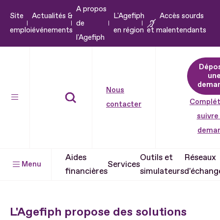
A propos
Aller
Site
Actualités &
L'Agefiph
Accès sourds
de
au
emploi
événements
en région
et malentendants
l'Agefiph
contenu
Aller
Dépo
au
un
pied
dema
Nous
de
Complét
contacter
page
suivre
dema
Aides
Outils et
Réseaux
Services
Menu
financières
simulateurs
d'échang
L'Agefiph propose des solutions