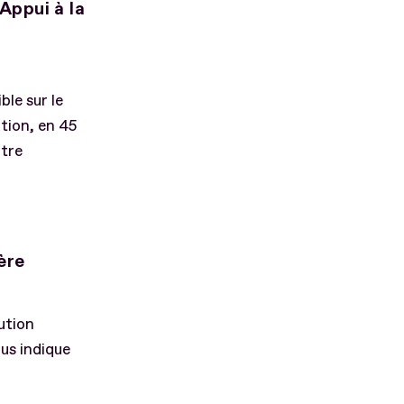
Appui à la
ble sur le
tion, en 45
otre
ère
ution
ous indique