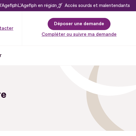
l'Agefiph
L'Agefiph en région
Accès sourds et malentendants
Déposer une demande
tacter
Compléter ou suivre ma demande
r
re