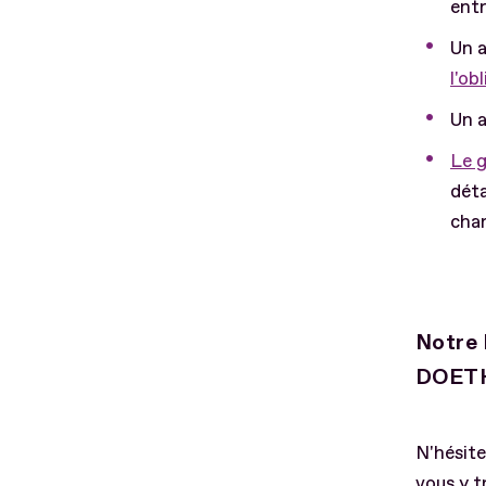
entr
Un a
l'ob
Un a
Le 
déta
char
Notre 
DOET
N'hésite
vous y t