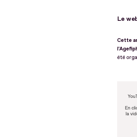
Le web
Cette an
l'Agefip
été orga
YouT
En cli
la vi