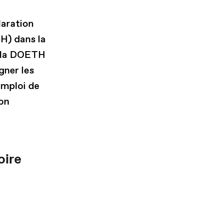
laration
H) dans la
, la DOETH
gner les
emploi de
on
oire