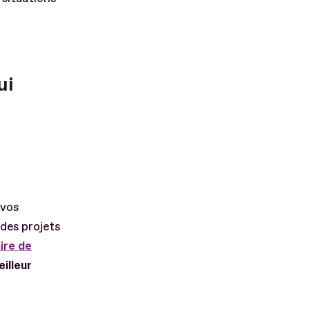
ui
 vos
des projets
ire de
eilleur