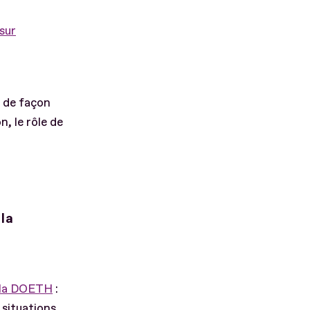
sur
 de façon
n, le rôle de
la
à la DOETH
:
s situations