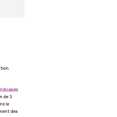
ation
handicapés
on de 3
re le
ement des