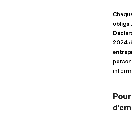
Chaque
obliga
Déclar
2024 d
entrepr
person
informa
Pour 
d'em