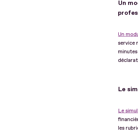
Un mod
profes
Un modu
service 
minutes 
déclarat
Le sim
Le simu
financiè
les rubr