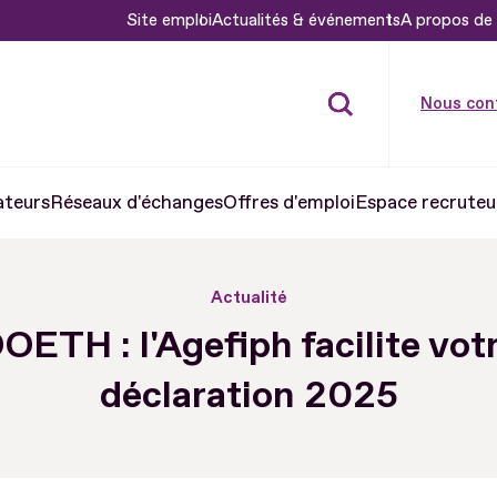
Site emploi
Actualités & événements
A propos de 
Nous con
ateurs
Réseaux d'échanges
Offres d'emploi
Espace recruteu
Actualité
OETH : l'Agefiph facilite vot
déclaration 2025