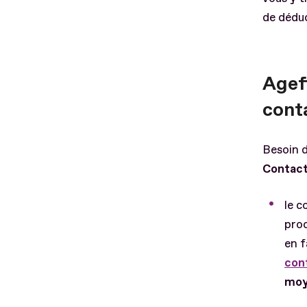
de déduc
Agef
cont
Besoin d
Contact
le c
proc
en f
con
moy