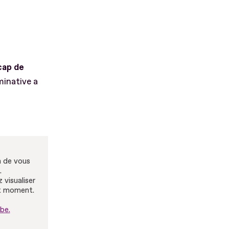
cap de
minative a
n de vous
.
 visualiser
ut moment.
be.