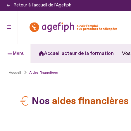
Retour à l'accueil de l'Agefiph
Aller
au
contenu
Aller
au
pied
Accueil acteur de la formation
Vos
Menu
de
page
Accueil
Aides financières
Nos
aides financières