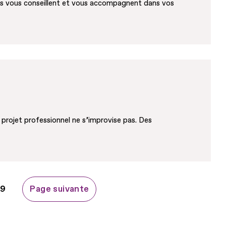
ires vous conseillent et vous accompagnent dans vos
projet professionnel ne s’improvise pas. Des
Page
9
Page suivante