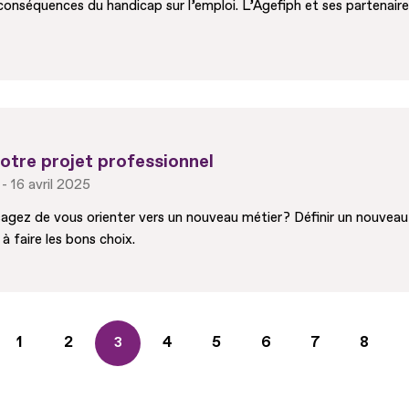
s conséquences du handicap sur l’emploi. L’Agefiph et ses partena
otre projet professionnel
16 avril 2025
gez de vous orienter vers un nouveau métier ? Définir un nouveau 
à faire les bons choix.
Page
1
Page
2
Page
4
Page
5
Page
6
Page
7
Page
8
Page
3
courante