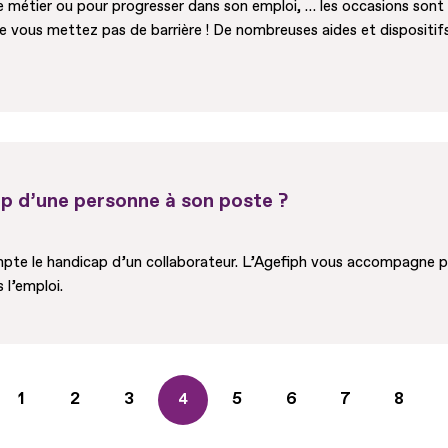
métier ou pour progresser dans son emploi, … les occasions sont
 Ne vous mettez pas de barrière ! De nombreuses aides et disposit
 d’une personne à son poste ?
pte le handicap d’un collaborateur. L’Agefiph vous accompagne po
l’emploi.
Page
1
Page
2
Page
3
Page
5
Page
6
Page
7
Page
8
Page
4