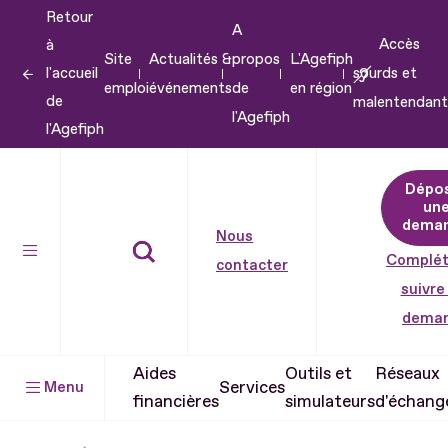
Retour
Aller
A
Accès
à
au
Site
Actualités &
propos
L'Agefiph
l'accueil
sourds et
contenu
emploi
événements
de
en région
de
malentendant
Aller
l'Agefiph
l'Agefiph
au
pied
Dépo
de
un
dema
page
Nous
Complét
contacter
suivre
dema
Aides
Outils et
Réseaux
Services
Menu
financières
simulateurs
d'échang