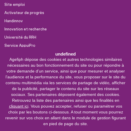
Site emploi
Activateur de progrès
Handinnov
Innovation et recherche
Université du RRH
Service AppuiPro
undefined
Agefiph dépose des cookies et autres technologies similaires
Nous suivre
nécessaires au bon fonctionnement du site ou pour répondre à
Youtube
votre demande d’un service, ainsi que pour mesurer et analyser
l’audience et la performance du site, vous proposer sur le site du
Linkedin
contenu multimédia via les services de partage de vidéo, afficher
de la publicité, partager le contenu du site sur les réseaux
Facebook
sociaux. Ses partenaires déposent également des cookies.
X
Retrouvez la liste des partenaires ainsi que les finalités en
cliquant ici
. Vous pouvez accepter, refuser ou paramétrer vos
choix par les boutons ci-dessous. A tout moment vous pourrez
0 800 11 10 09
Service &
revenir sur vos choix en allant dans le module de gestion figurant
appel gratuits
en pied de page du site.
De 9h à 18h.