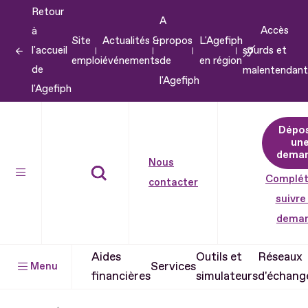
Retour
Aller
A
Accès
à
au
Site
Actualités &
propos
L'Agefiph
l'accueil
sourds et
contenu
emploi
événements
de
en région
de
malentendant
Aller
l'Agefiph
l'Agefiph
au
pied
Dépo
de
un
dema
page
Nous
Complét
contacter
suivre
dema
Aides
Outils et
Réseaux
Services
Menu
financières
simulateurs
d'échang