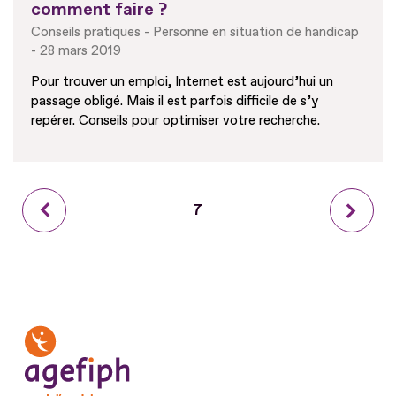
comment faire ?
Conseils pratiques
Personne en situation de handicap
28 mars 2019
Pour trouver un emploi, Internet est aujourd’hui un
passage obligé. Mais il est parfois difficile de s’y
repérer. Conseils pour optimiser votre recherche.
Page
Page
7
Page
précédente
courante
suiva