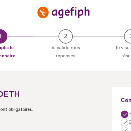
Étape en cours
plis le
Je valide mes
Je visua
onnaire
réponses
résu
 OETH
Con
ont obligatoires.
I
E
D