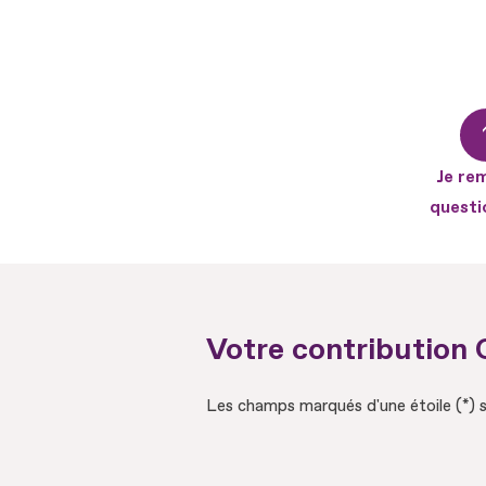
Aller
au
contenu
Aller
au
Je rem
pied
questi
de
page
Votre contribution
Les champs marqués d'une étoile (*) s