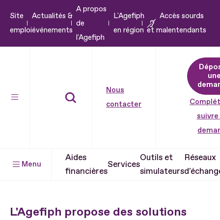
A propos
Aller
Site
Actualités &
L'Agefiph
Accès sourds
de
au
emploi
événements
en région
et malentendants
l'Agefiph
contenu
Aller
Dépo
au
un
pied
dema
Nous
de
Complét
contacter
page
suivre
dema
Aides
Outils et
Réseaux
Services
Menu
financières
simulateurs
d'échang
L'Agefiph propose des solutions