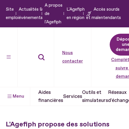
A propos
Aller
Site
Actualités &
L'Agefiph
Accès sourds
de
au
emploi
événements
en région
et malentendants
l'Agefiph
contenu
Aller
Dépo
au
un
pied
dema
Nous
de
Complét
contacter
page
suivre
dema
Aides
Outils et
Réseaux
Services
Menu
financières
simulateurs
d'échang
L'Agefiph propose des solutions