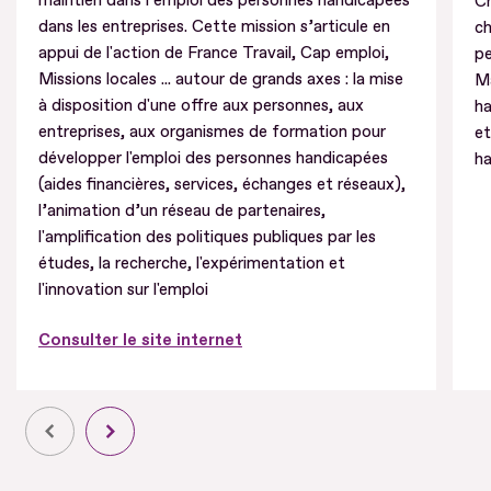
maintien dans l’emploi des personnes handicapées
Cr
dans les entreprises. Cette mission s’articule en
ch
appui de l'action de France Travail, Cap emploi,
pe
Missions locales ... autour de grands axes : la mise
Ma
à disposition d'une offre aux personnes, aux
ha
entreprises, aux organismes de formation pour
e
développer l'emploi des personnes handicapées
ha
(aides financières, services, échanges et réseaux),
l’animation d’un réseau de partenaires,
l'amplification des politiques publiques par les
études, la recherche, l'expérimentation et
l'innovation sur l'emploi
Consulter le site internet