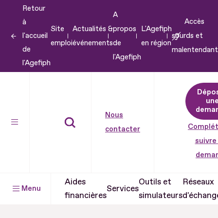
Retour
Aller
A
Accès
à
au
Site
Actualités &
propos
L'Agefiph
l'accueil
sourds et
contenu
emploi
événements
de
en région
de
malentendant
Aller
l'Agefiph
l'Agefiph
au
pied
Dépo
de
un
dema
page
Nous
Complét
contacter
suivre
dema
Aides
Outils et
Réseaux
Services
Menu
financières
simulateurs
d'échang