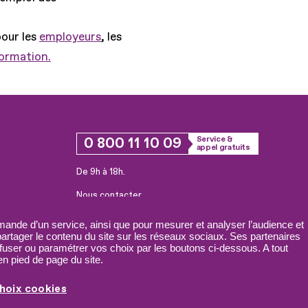
pour les
employeurs
, les
formation.
0 800 11 10 09
Service &
appel gratuits
De 9h à 18h.
Nous contacter
Plateforme de mise en contact LSF
ande d’un service, ainsi que pour mesurer et analyser l’audience et
 partager le contenu du site sur les réseaux sociaux. Ses partenaires
fuser ou paramétrer vos choix par les boutons ci-dessous. A tout
n pied de page du site.
hoix cookies