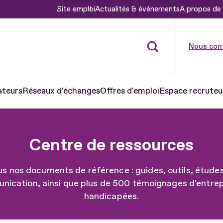
Site emploi
Actualités & événements
A propos de 
Nous con
ateurs
Réseaux d'échanges
Offres d'emploi
Espace recruteu
Centre de ressources
us nos documents de référence : guides, outils, études
cation, ainsi que plus de 500 témoignages d'entrep
handicapées.