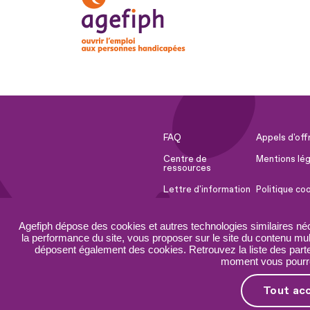
FAQ
Appels d'off
Centre de
Mentions lég
ressources
Lettre d'information
Politique co
Espace Presse
Ressources 
Agefiph dépose des cookies et autres technologies similaires né
Accessibilité :
Plan du site
la performance du site, vous proposer sur le site du contenu mult
partiellement
déposent également des cookies. Retrouvez la liste des parten
conforme
moment vous pourrez
Tout ac