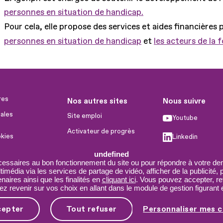
personnes en situation de handicap.
Pour cela, elle propose des services et aides financières 
personnes en situation de handicap
et
les acteurs de la 
res
Nos autres sites
Nous suivre
ales
Site emploi
Youtube
Activateur de progrès
okies
Linkedin
Handinnov
humaines
undefined
Facebook
Innovation et recherche
cessaires au bon fonctionnement du site ou pour répondre à votre dem
imédia via les services de partage de vidéo, afficher de la publicité,
X
Université du RRH
aires ainsi que les finalités en
cliquant ici
. Vous pouvez accepter, re
 revenir sur vos choix en allant dans le module de gestion figurant e
Service AppuiPro
cepter
Tout refuser
Personnaliser mes c