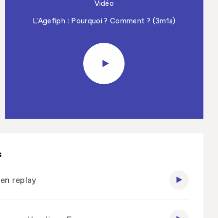
Vidéo
L'Agefiph : Pourquoi ? Comment ? (3m1s)
s
en replay