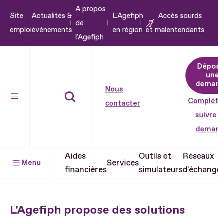
A propos
Aller
Site
Actualités &
L'Agefiph
Accès sourds
de
au
emploi
événements
en région
et malentendants
l'Agefiph
contenu
Aller
Dépo
au
un
pied
dema
Nous
de
Complét
contacter
page
suivre
dema
Aides
Outils et
Réseaux
Services
Menu
financières
simulateurs
d'échang
L'Agefiph propose des solutions