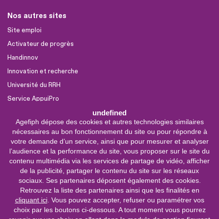
Nos autres sites
Site emploi
Activateur de progrès
Handinnov
Innovation et recherche
Université du RRH
Service AppuiPro
undefined
Agefiph dépose des cookies et autres technologies similaires
Nous suivre
nécessaires au bon fonctionnement du site ou pour répondre à
Youtube
votre demande d’un service, ainsi que pour mesurer et analyser
l’audience et la performance du site, vous proposer sur le site du
Linkedin
contenu multimédia via les services de partage de vidéo, afficher
de la publicité, partager le contenu du site sur les réseaux
Facebook
sociaux. Ses partenaires déposent également des cookies.
X
Retrouvez la liste des partenaires ainsi que les finalités en
cliquant ici
. Vous pouvez accepter, refuser ou paramétrer vos
choix par les boutons ci-dessous. A tout moment vous pourrez
0 800 11 10 09
Service &