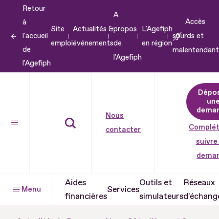
Retour
Aller
A
Accès
à
au
Site
Actualités &
propos
L'Agefiph
l'accueil
sourds et
contenu
emploi
événements
de
en région
de
malentendant
Aller
l'Agefiph
l'Agefiph
au
pied
Dépo
de
un
dema
page
Nous
Complét
contacter
suivre
dema
Aides
Outils et
Réseaux
Services
Menu
financières
simulateurs
d'échang