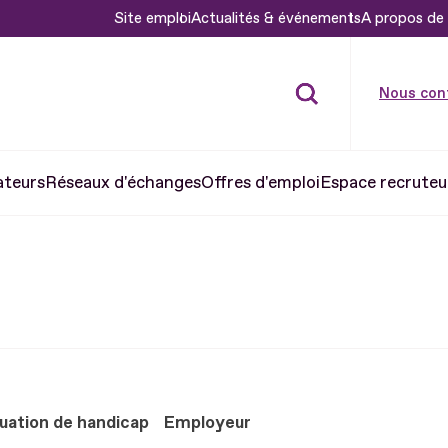
Site emploi
Actualités & événements
A propos de 
Nous con
ateurs
Réseaux d'échanges
Offres d'emploi
Espace recruteu
uation de handicap
Employeur