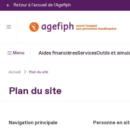
Retour à l'accueil de l'Agefiph
Aller
au
contenu
Aller
au
pied
Aides financières
Services
Outils et simul
Menu
de
page
Accueil
Plan du site
Plan du site
Navigation principale
Personne en sit