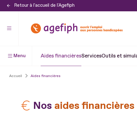
Retour à l'accueil de l'Agefiph
Aller
au
contenu
Aller
au
pied
Aides financières
Services
Outils et simul
Menu
de
page
Accueil
Aides financières
Nos
aides financières