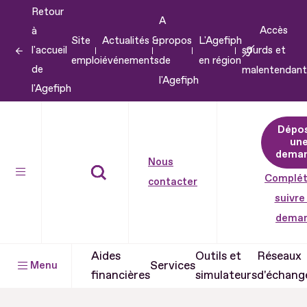
Retour
Aller
A
Accès
à
au
Site
Actualités &
propos
L'Agefiph
l'accueil
sourds et
contenu
emploi
événements
de
en région
de
malentendant
Aller
l'Agefiph
l'Agefiph
au
pied
Dépo
de
un
dema
page
Nous
Complét
contacter
suivre
dema
Aides
Outils et
Réseaux
Services
Menu
financières
simulateurs
d'échang