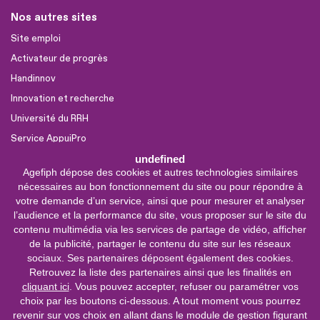
Nos autres sites
Site emploi
Activateur de progrès
Handinnov
Innovation et recherche
Université du RRH
Service AppuiPro
undefined
Agefiph dépose des cookies et autres technologies similaires
Nous suivre
nécessaires au bon fonctionnement du site ou pour répondre à
Youtube
votre demande d’un service, ainsi que pour mesurer et analyser
l’audience et la performance du site, vous proposer sur le site du
Linkedin
contenu multimédia via les services de partage de vidéo, afficher
de la publicité, partager le contenu du site sur les réseaux
Facebook
sociaux. Ses partenaires déposent également des cookies.
X
Retrouvez la liste des partenaires ainsi que les finalités en
cliquant ici
. Vous pouvez accepter, refuser ou paramétrer vos
choix par les boutons ci-dessous. A tout moment vous pourrez
0 800 11 10 09
Service &
revenir sur vos choix en allant dans le module de gestion figurant
appel gratuits