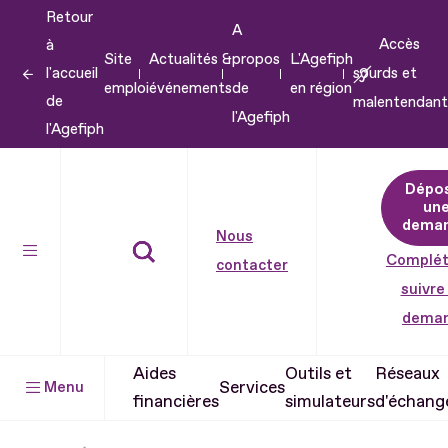
Retour
Aller
A
Accès
à
au
Site
Actualités &
propos
L'Agefiph
l'accueil
sourds et
contenu
emploi
événements
de
en région
de
malentendant
Aller
l'Agefiph
l'Agefiph
au
pied
Dépo
de
un
dema
page
Nous
Complét
contacter
suivre
dema
Aides
Outils et
Réseaux
Services
Menu
financières
simulateurs
d'échang