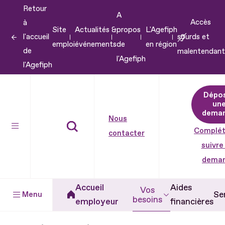
Retour
Aller
A
Accès
à
au
Site
Actualités &
propos
L'Agefiph
l'accueil
sourds et
contenu
emploi
événements
de
en région
de
malentendant
Aller
l'Agefiph
l'Agefiph
au
pied
Dépo
de
un
dema
page
Nous
Complét
contacter
suivre
dema
Accueil
Aides
Vos
Se
Menu
besoins
employeur
financières