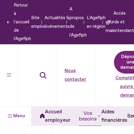
Retour
Aller
A
Accès
à
au
Site
Actualités &
propos
L'Agefiph
l'accueil
sourds et
contenu
emploi
événements
de
en région
de
malentendant
Aller
l'Agefiph
l'Agefiph
au
pied
Dépo
de
un
dema
page
Nous
Complét
contacter
suivre
dema
Accueil
Aides
Vos
Se
Menu
besoins
employeur
financières