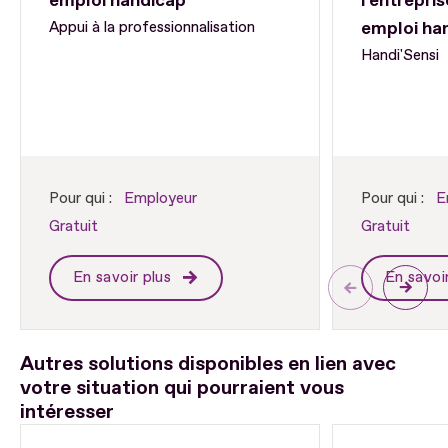
emploi handicap
l'entrepris
emploi ha
Appui à la professionnalisation
Handi'Sensi
Pour qui :
Employeur
Pour qui :
E
Gratuit
Gratuit
En savoir plus
En savoi
Autres solutions disponibles en lien avec
votre situation qui pourraient vous
intéresser