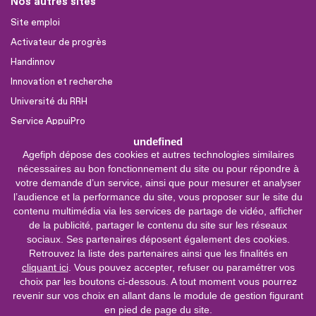
Nos autres sites
Site emploi
Activateur de progrès
Handinnov
Innovation et recherche
Université du RRH
Service AppuiPro
undefined
Agefiph dépose des cookies et autres technologies similaires
Nous suivre
nécessaires au bon fonctionnement du site ou pour répondre à
Youtube
votre demande d’un service, ainsi que pour mesurer et analyser
l’audience et la performance du site, vous proposer sur le site du
Linkedin
contenu multimédia via les services de partage de vidéo, afficher
de la publicité, partager le contenu du site sur les réseaux
Facebook
sociaux. Ses partenaires déposent également des cookies.
X
Retrouvez la liste des partenaires ainsi que les finalités en
cliquant ici
. Vous pouvez accepter, refuser ou paramétrer vos
choix par les boutons ci-dessous. A tout moment vous pourrez
0 800 11 10 09
Service &
revenir sur vos choix en allant dans le module de gestion figurant
appel gratuits
en pied de page du site.
De 9h à 18h.