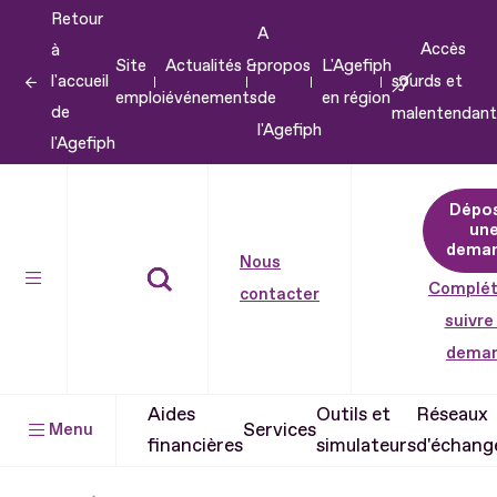
Retour
Aller
A
Accès
à
au
Site
Actualités &
propos
L'Agefiph
l'accueil
sourds et
contenu
emploi
événements
de
en région
de
malentendant
Aller
l'Agefiph
l'Agefiph
au
pied
Dépo
de
un
dema
page
Nous
Complét
contacter
suivre
dema
Aides
Outils et
Réseaux
Services
Menu
financières
simulateurs
d'échang