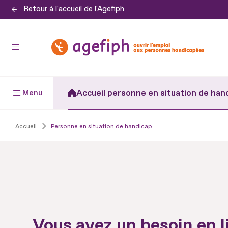
Retour à l'accueil de l'Agefiph
Aller
au
contenu
Aller
au
pied
Accueil personne en situation de han
Menu
de
page
Accueil
Personne en situation de handicap
Vous avez un besoin en l