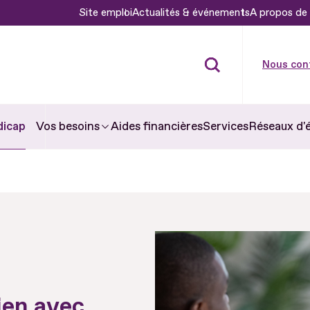
Site emploi
Actualités & événements
A propos de 
Nous con
dicap
Aides financières
Services
Réseaux d'
Vos besoins
ien avec