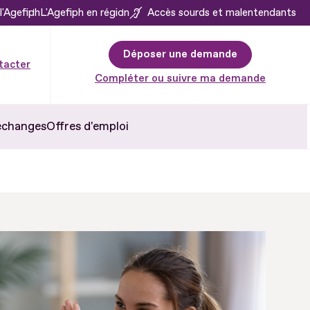
l'Agefiph
L'Agefiph en région
Accès sourds et malentendants
Déposer une demande
tacter
Compléter ou suivre ma demande
échanges
Offres d'emploi