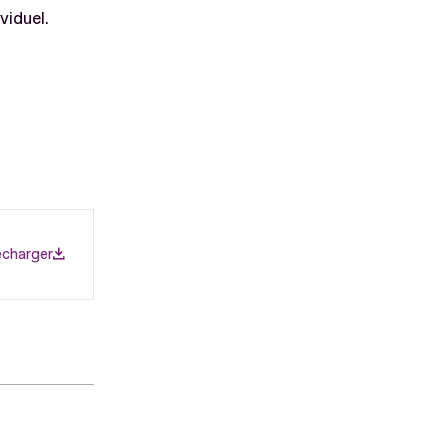
viduel.
écharger