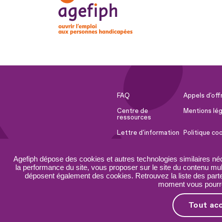
FAQ
Appels d'off
Centre de
Mentions lég
ressources
Lettre d'information
Politique co
Espace Presse
Ressources 
Agefiph dépose des cookies et autres technologies similaires né
Accessibilité :
Plan du site
la performance du site, vous proposer sur le site du contenu mult
partiellement
déposent également des cookies. Retrouvez la liste des parten
conforme
moment vous pourrez
Tout ac