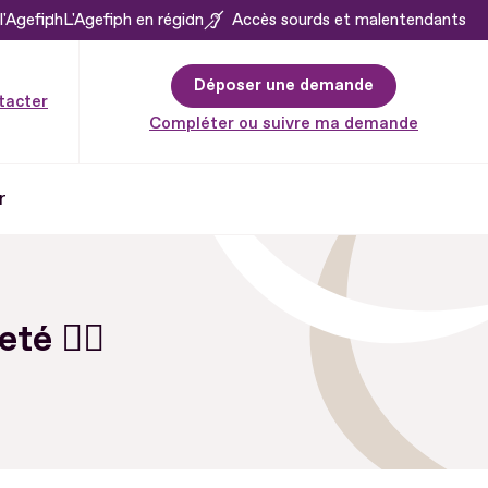
l'Agefiph
L'Agefiph en région
Accès sourds et malentendants
Déposer une demande
tacter
Compléter ou suivre ma demande
r
é 🤸‍♀️