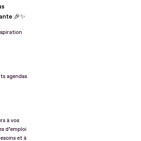
us
lante 🎉✨
nspiration
its agendas
rs à vos
es d’emploi
besoins et à