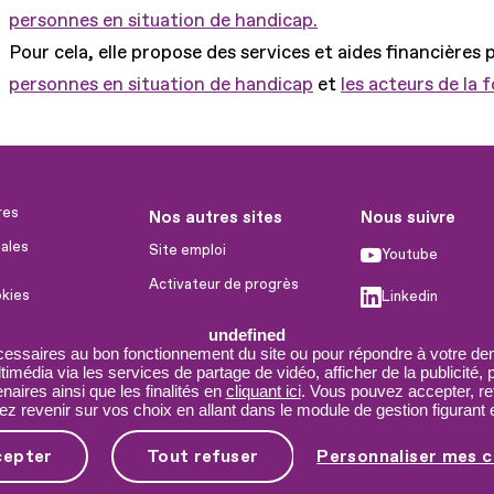
personnes en situation de handicap.
Pour cela, elle propose des services et aides financières 
personnes en situation de handicap
et
les acteurs de la 
res
Nos autres sites
Nous suivre
ales
Site emploi
Youtube
Activateur de progrès
okies
Linkedin
Handinnov
humaines
undefined
Facebook
Innovation et recherche
cessaires au bon fonctionnement du site ou pour répondre à votre dem
imédia via les services de partage de vidéo, afficher de la publicité,
X
Université du RRH
aires ainsi que les finalités en
cliquant ici
. Vous pouvez accepter, re
 revenir sur vos choix en allant dans le module de gestion figurant e
Service AppuiPro
cepter
Tout refuser
Personnaliser mes c