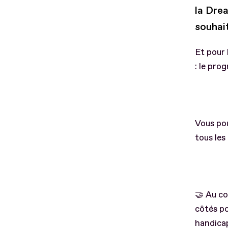
la Dre
souhai
Et pour 
: le pr
Vous pou
tous le
🤝 Au co
côtés po
handicap