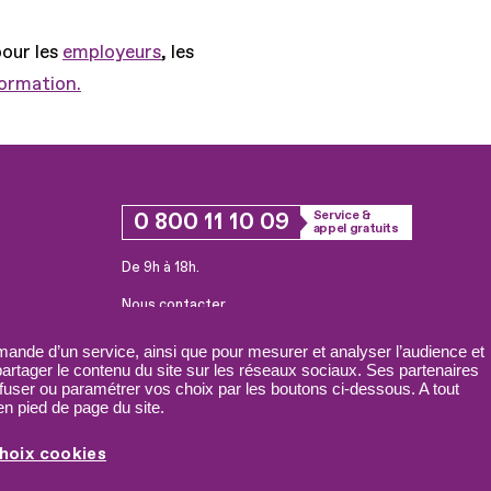
pour les
employeurs
, les
formation.
0 800 11 10 09
Service &
appel gratuits
De 9h à 18h.
Nous contacter
Plateforme de mise en contact LSF
ande d’un service, ainsi que pour mesurer et analyser l’audience et
 partager le contenu du site sur les réseaux sociaux. Ses partenaires
fuser ou paramétrer vos choix par les boutons ci-dessous. A tout
n pied de page du site.
hoix cookies