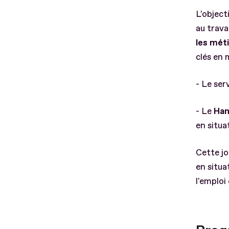
L'object
au travai
les méti
clés en 
- Le ser
- Le
Han
en situa
Cette j
en situa
l'emploi