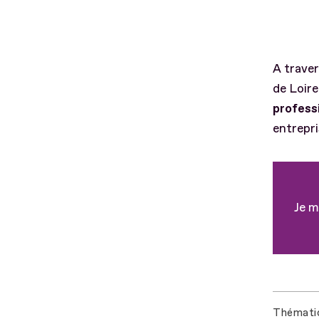
A trave
de Loire
profess
entrepri
Je m
Thémati