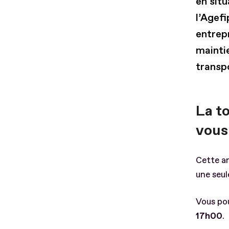
en sit
l’Agefi
entrepr
maintie
transpo
La t
vous 
Cette an
une seul
Vous po
17h00
.