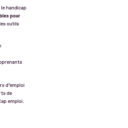
r le handicap
bles pour
es outils
F
apprenants
rs d’emploi
rts de
Cap emploi.