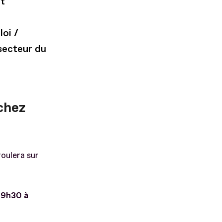
et
loi /
 secteur du
chez
roulera sur
 9h30 à