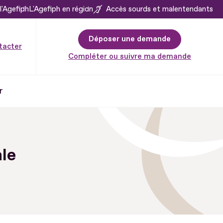
l'Agefiph
L'Agefiph en région
Accès sourds et malentendants
Déposer une demande
tacter
Compléter ou suivre ma demande
r
le