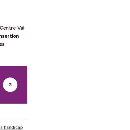
 Centre-Val
nsertion
es
ns handicap