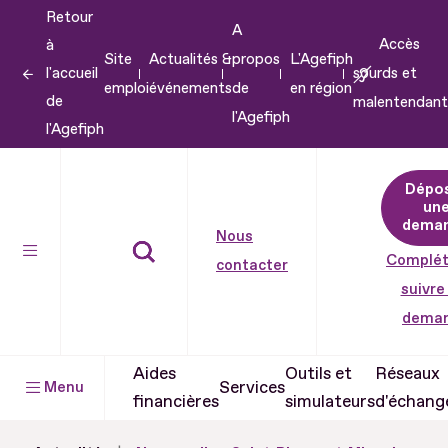
Retour
Aller
A
Accès
à
au
Site
Actualités &
propos
L'Agefiph
l'accueil
sourds et
contenu
emploi
événements
de
en région
de
malentendant
Aller
l'Agefiph
l'Agefiph
au
pied
Dépo
de
un
dema
page
Nous
Complét
contacter
suivre
dema
Aides
Outils et
Réseaux
Services
Menu
financières
simulateurs
d'échang