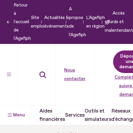
Retour
Aller
A
Accès
à
au
Site
Actualités &
propos
L'Agefiph
l'accueil
sourds et
contenu
emploi
événements
de
en région
de
malentendant
Aller
l'Agefiph
l'Agefiph
au
pied
Dépo
de
un
dema
page
Nous
Complét
contacter
suivre
dema
Aides
Outils et
Réseaux
Services
Menu
financières
simulateurs
d'échang