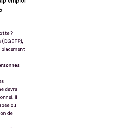
Cap emploi
5
yotte ?
le (DGEFP),
e placement
personnes
es
me devra
nnel. Il
apée ou
ion de