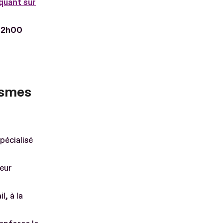
iquant sur
 12h00
ismes
pécialisé
leur
l, à la