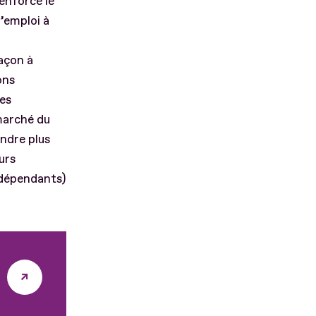
renforce le
’emploi à
façon à
ons
nes
marché du
endre plus
urs
indépendants)