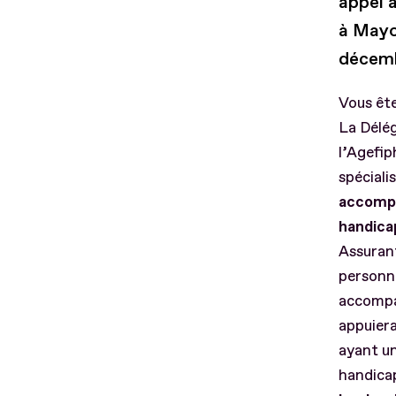
appel 
à Mayo
décemb
Vous ête
La Délég
l’Agefip
spéciali
accompa
handica
Assurant
personne
accompag
appuier
ayant un
handica