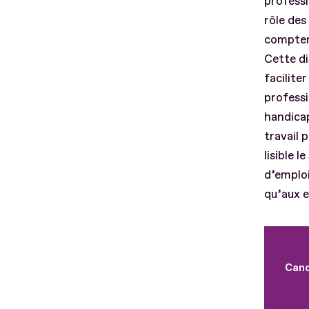
professi
rôle des
compter 
Cette di
faciliter
professi
handicap
travail 
lisible 
d’emploi
qu’aux 
Cand