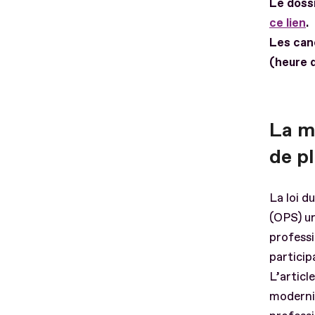
Le doss
ce lien
.
Les can
(heure 
La m
de p
La loi d
(OPS) un
professi
particip
L’articl
modernis