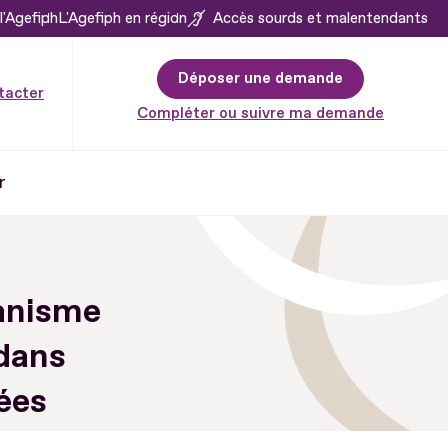
l'Agefiph
L'Agefiph en région
Accès sourds et malentendants
Déposer une demande
tacter
Compléter ou suivre ma demande
r
ganisme
dans
ées