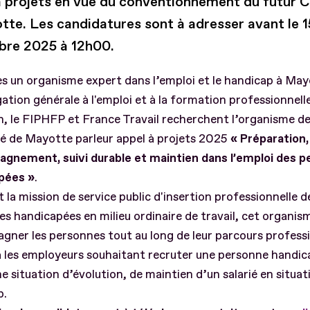
à projets en vue du conventionnement du futur 
tte. Les candidatures sont à adresser avant le 1
re 2025 à 12h00.
s un organisme expert dans l’emploi et le handicap à Ma
ation générale à l'emploi et à la formation professionnel
h, le FIPHFP et France Travail recherchent l’organisme d
sé de Mayotte par
leur appel à projets 2025
« Préparation,
gnement, suivi durable et maintien dans l’emploi des 
pées »
.
 la mission de service public d'insertion professionnelle d
s handicapées en milieu ordinaire de travail, cet organis
ner les personnes tout au long de leur parcours professio
a les employeurs souhaitant recruter une personne handic
e situation d’évolution, de maintien d’un salarié en situat
p.