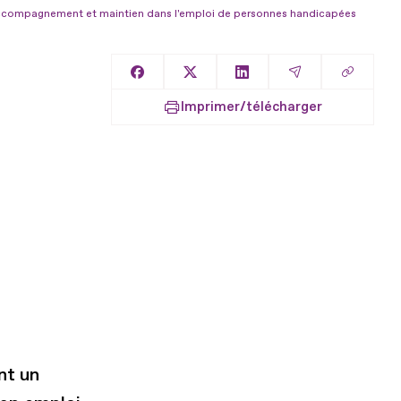
accompagnement et maintien dans l'emploi de personnes handicapées
Copier l
Partager sur Facebook
Partager sur X
Partager sur LinkedIn
Partager par E
Imprimer/télécharger
nt un