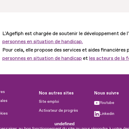
L'Agefiph est chargée de soutenir le développement de l
personnes en situation de handicap.
Pour cela, elle propose des services et aides financières 
personnes en situation de handicap
et
les acteurs de la 
res
Nos autres sites
Nous suivre
ales
Site emploi
Youtube
Activateur de progrès
okies
Linkedin
Handinnov
humaines
undefined
Facebook
Innovation et recherche
cessaires au bon fonctionnement du site ou pour répondre à votre dem