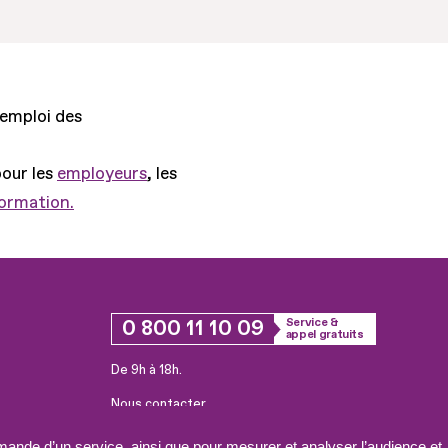
'emploi des
pour les
employeurs
, les
formation.
0 800 11 10 09
Service &
appel gratuits
De 9h à 18h.
Nous contacter
Plateforme de mise en contact LSF
ande d’un service, ainsi que pour mesurer et analyser l’audience et