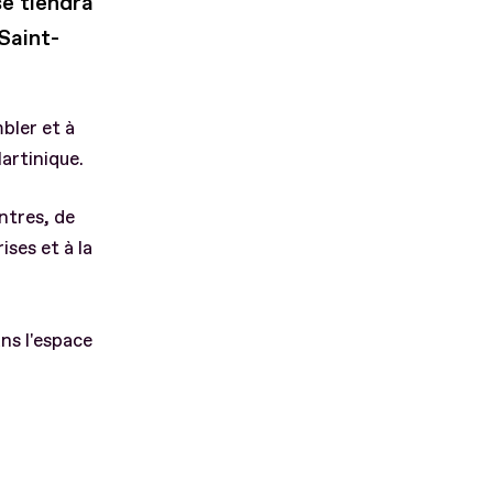
e tiendra
Saint-
ler et à
artinique.
ntres, de
ses et à la
ns l'espace