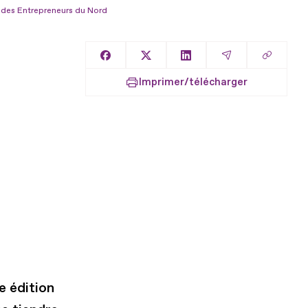
 des Entrepreneurs du Nord
Copier l
Partager sur Facebook
Partager sur X
Partager sur LinkedIn
Partager par E
Imprimer/télécharger
 édition