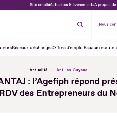
Site emploi
Actualités & événements
A propos de 
Nous con
ateurs
Réseaux d'échanges
Offres d'emploi
Espace recruteu
Actualité
Antilles-Guyane
NTAJ : l’Agefiph répond pré
 RDV des Entrepreneurs du N