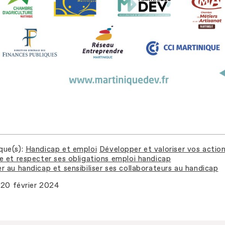
que(s)
Handicap et emploi
Développer et valoriser vos actio
e et respecter ses obligations emploi handicap
r au handicap et sensibiliser ses collaborateurs au handicap
20 février 2024