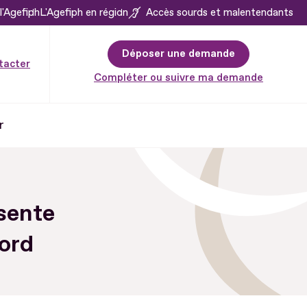
l'Agefiph
L'Agefiph en région
Accès sourds et malentendants
Déposer une demande
tacter
Compléter ou suivre ma demande
r
sente
ord