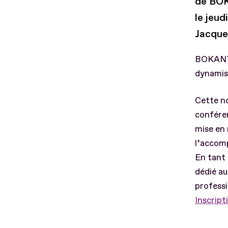
de BOK
le jeu
Jacque
BOKANTA
dynamise
Cette n
conféren
mise en 
l’accom
En tant 
dédié au
professi
Inscript