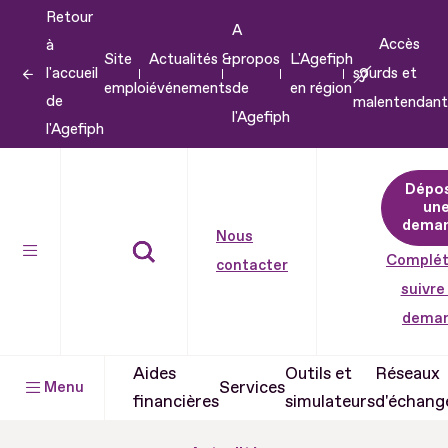
Retour
Aller
A
Accès
à
au
Site
Actualités &
propos
L'Agefiph
l'accueil
sourds et
contenu
emploi
événements
de
en région
de
malentendant
Aller
l'Agefiph
l'Agefiph
au
pied
Dépo
de
un
dema
page
Nous
Complét
contacter
suivre
dema
Aides
Outils et
Réseaux
Services
Menu
financières
simulateurs
d'échang