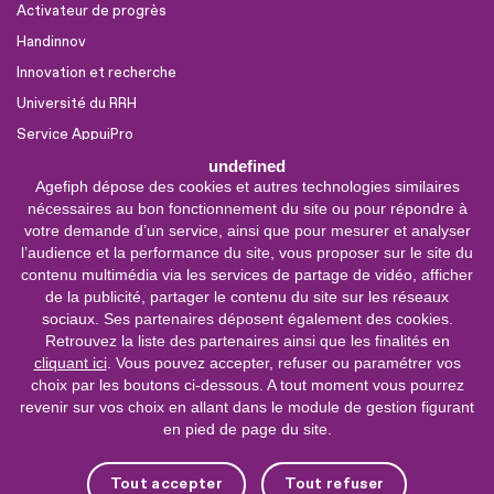
Activateur de progrès
Handinnov
Innovation et recherche
Université du RRH
Service AppuiPro
undefined
Agefiph dépose des cookies et autres technologies similaires
Nous suivre
nécessaires au bon fonctionnement du site ou pour répondre à
Youtube
votre demande d’un service, ainsi que pour mesurer et analyser
l’audience et la performance du site, vous proposer sur le site du
Linkedin
contenu multimédia via les services de partage de vidéo, afficher
de la publicité, partager le contenu du site sur les réseaux
Facebook
sociaux. Ses partenaires déposent également des cookies.
X
Retrouvez la liste des partenaires ainsi que les finalités en
cliquant ici
. Vous pouvez accepter, refuser ou paramétrer vos
choix par les boutons ci-dessous. A tout moment vous pourrez
0 800 11 10 09
Service &
revenir sur vos choix en allant dans le module de gestion figurant
appel gratuits
en pied de page du site.
De 9h à 18h.
Nous contacter
Tout accepter
Tout refuser