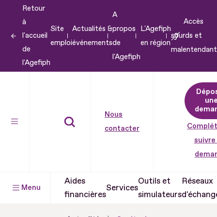
Retour
Aller
A
Accès
à
au
Site
Actualités &
propos
L'Agefiph
l'accueil
sourds et
contenu
emploi
événements
de
en région
de
malentendant
Aller
l'Agefiph
l'Agefiph
au
pied
Dépo
de
un
dema
page
Nous
Complét
contacter
suivre
dema
Aides
Outils et
Réseaux
Services
Menu
financières
simulateurs
d'échang