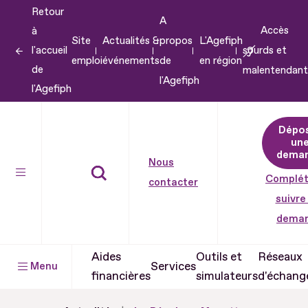
Retour
Aller
A
Accès
à
au
Site
Actualités &
propos
L'Agefiph
l'accueil
sourds et
contenu
emploi
événements
de
en région
de
malentendant
Aller
l'Agefiph
l'Agefiph
au
pied
Dépo
de
un
dema
page
Nous
Complét
contacter
suivre
dema
Aides
Outils et
Réseaux
Services
Menu
financières
simulateurs
d'échang