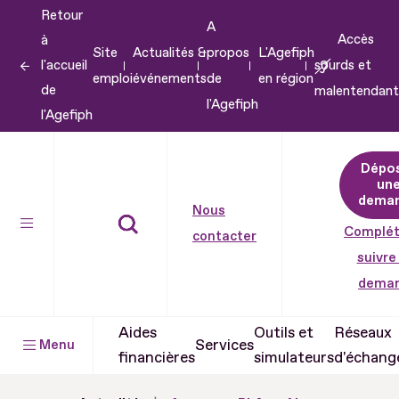
Retour
Aller
A
Accès
à
au
Site
Actualités &
propos
L'Agefiph
l'accueil
sourds et
contenu
emploi
événements
de
en région
de
malentendant
Aller
l'Agefiph
l'Agefiph
au
pied
Dépo
de
un
dema
page
Nous
Complét
contacter
suivre
dema
Aides
Outils et
Réseaux
Services
Menu
financières
simulateurs
d'échang