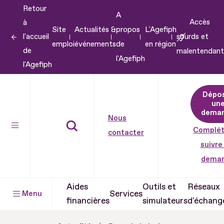
Retour
Aller
A
Accès
à
au
Site
Actualités &
propos
L'Agefiph
l'accueil
sourds et
contenu
emploi
événements
de
en région
de
malentendant
Aller
l'Agefiph
l'Agefiph
au
pied
Dépo
de
un
dema
page
Nous
Complét
contacter
suivre
dema
Aides
Outils et
Réseaux
Services
Menu
financières
simulateurs
d'échang