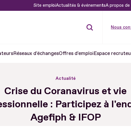
Site emploi
Actualités & événements
A propos de 
Nous con
ateurs
Réseaux d'échanges
Offres d'emploi
Espace recruteu
Actualité
Crise du Coranavirus et vie
ssionnelle : Participez à l'e
Agefiph & IFOP