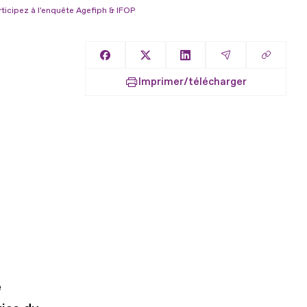
articipez à l'enquête Agefiph & IFOP
Copier l
Partager sur Facebook
Partager sur X
Partager sur LinkedIn
Partager par E
Imprimer/télécharger
e