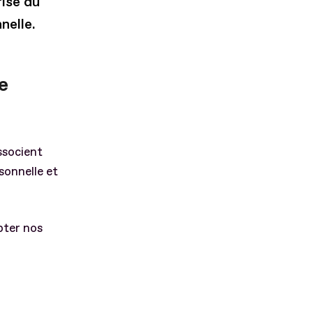
ise du
nelle.
e
ssocient
sonnelle et
pter nos