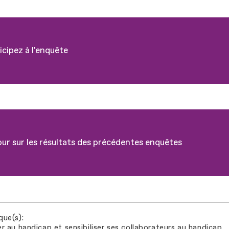
icipez à l'enquête
ur sur les résultats des précédentes enquêtes
que(s)
r au handicap et sensibiliser ses collaborateurs au handicap