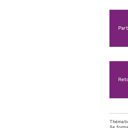
Part
Reto
Thémati
Se forme