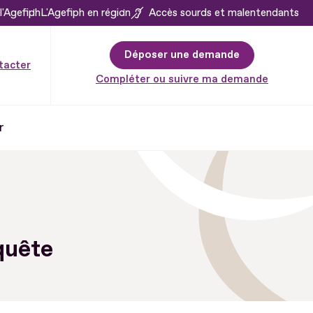
l'Agefiph
L'Agefiph en région
Accès sourds et malentendants
Déposer une demande
tacter
Compléter ou suivre ma demande
r
nquête