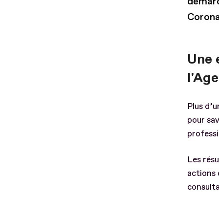
démarc
Coronav
Une 
l'Age
Plus d’u
pour sav
professi
Les résu
actions
consult