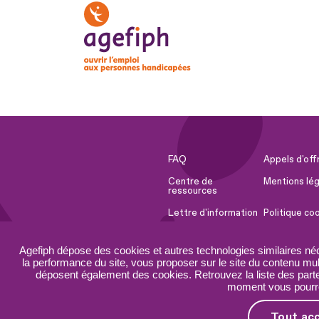
FAQ
Appels d'off
Centre de
Mentions lég
ressources
Lettre d'information
Politique co
Espace Presse
Ressources 
Agefiph dépose des cookies et autres technologies similaires né
Accessibilité :
Plan du site
la performance du site, vous proposer sur le site du contenu mult
partiellement
déposent également des cookies. Retrouvez la liste des parten
conforme
moment vous pourrez
Tout ac