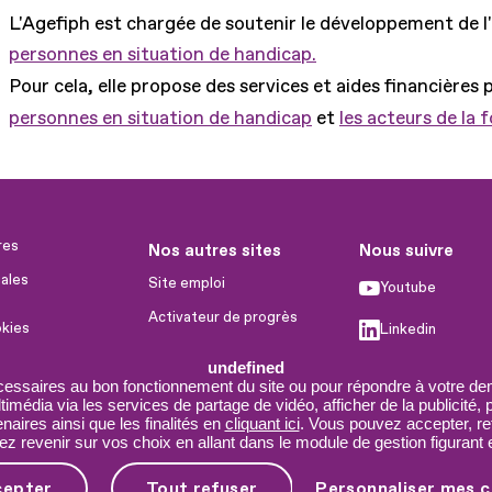
L'Agefiph est chargée de soutenir le développement de l
personnes en situation de handicap.
Pour cela, elle propose des services et aides financières 
personnes en situation de handicap
et
les acteurs de la 
res
Nos autres sites
Nous suivre
ales
Site emploi
Youtube
Activateur de progrès
okies
Linkedin
Handinnov
humaines
undefined
Facebook
Innovation et recherche
cessaires au bon fonctionnement du site ou pour répondre à votre dem
imédia via les services de partage de vidéo, afficher de la publicité,
X
Université du RRH
aires ainsi que les finalités en
cliquant ici
. Vous pouvez accepter, re
 revenir sur vos choix en allant dans le module de gestion figurant e
Service AppuiPro
cepter
Tout refuser
Personnaliser mes c