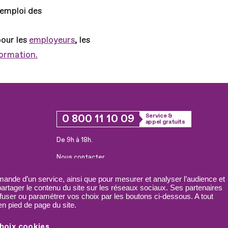
'emploi des
pour les
employeurs
, les
formation.
0 800 11 10 09
Service &
appel gratuits
De 9h à 18h.
Nous contacter
Plateforme de mise en contact LSF
ande d’un service, ainsi que pour mesurer et analyser l’audience et
 partager le contenu du site sur les réseaux sociaux. Ses partenaires
fuser ou paramétrer vos choix par les boutons ci-dessous. A tout
n pied de page du site.
hoix cookies