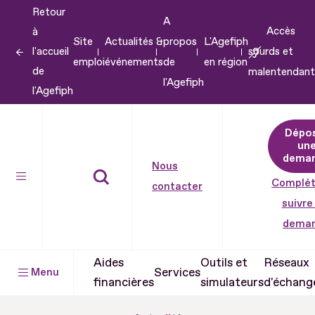
Retour
Aller
A
Accès
à
au
Site
Actualités &
propos
L'Agefiph
l'accueil
sourds et
contenu
emploi
événements
de
en région
de
malentendant
Aller
l'Agefiph
l'Agefiph
au
pied
Dépo
de
un
dema
page
Nous
Complét
contacter
suivre
dema
Aides
Outils et
Réseaux
Services
Menu
financières
simulateurs
d'échang