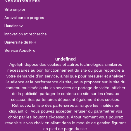
Nos autres sites
Site emploi
Activateur de progrès
Handinnov
Innovation et recherche
Université du RRH
Service AppuiPro
undefined
Agefiph dépose des cookies et autres technologies similaires
Nous suivre
nécessaires au bon fonctionnement du site ou pour répondre à
Youtube
votre demande d’un service, ainsi que pour mesurer et analyser
l’audience et la performance du site, vous proposer sur le site du
Linkedin
contenu multimédia via les services de partage de vidéo, afficher
de la publicité, partager le contenu du site sur les réseaux
Facebook
sociaux. Ses partenaires déposent également des cookies.
X
Retrouvez la liste des partenaires ainsi que les finalités en
cliquant ici
. Vous pouvez accepter, refuser ou paramétrer vos
choix par les boutons ci-dessous. A tout moment vous pourrez
0 800 11 10 09
Service &
revenir sur vos choix en allant dans le module de gestion figurant
appel gratuits
en pied de page du site.
De 9h à 18h.