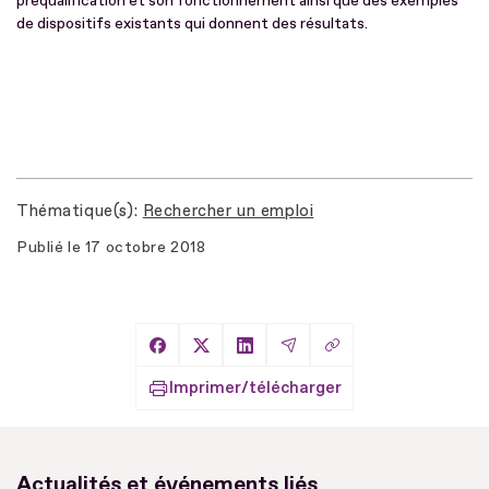
préqualification et son fonctionnement ainsi que des exemples
de dispositifs existants qui donnent des résultats.
Thématique(s)
Rechercher un emploi
Publié le
17 octobre 2018
Copier le lien
Partager sur Facebook
Partager sur X
Partager sur LinkedIn
Partager par Email
Imprimer/télécharger
Actualités et événements liés