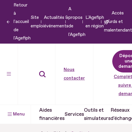
Retour
Aller
A
Accès
à
au
Site
Actualités &
propos
L'Agefiph
l'accueil
sourds et
contenu
emploi
événements
de
en région
de
malentendant
Aller
l'Agefiph
l'Agefiph
au
pied
Dépo
de
un
dema
page
Nous
Complét
contacter
suivre
dema
Aides
Outils et
Réseaux
Services
Menu
financières
simulateurs
d'échang