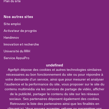
Plan du site
Nos autres sites
Site emploi
Activateur de progrès
Handinnov
Innovation et recherche
Université du RRH
Service AppuiPro
undefined
Agefiph dépose des cookies et autres technologies similaires
Nous suivre
nécessaires au bon fonctionnement du site ou pour répondre à
Youtube
votre demande d’un service, ainsi que pour mesurer et analyser
l’audience et la performance du site, vous proposer sur le site du
Linkedin
contenu multimédia via les services de partage de vidéo, afficher
de la publicité, partager le contenu du site sur les réseaux
Facebook
sociaux. Ses partenaires déposent également des cookies.
X
Retrouvez la liste des partenaires ainsi que les finalités en
cliquant ici
. Vous pouvez accepter, refuser ou paramétrer vos