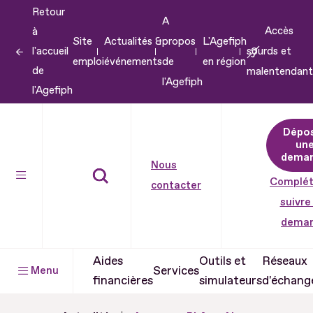
Retour
Aller
A
Accès
à
au
Site
Actualités &
propos
L'Agefiph
l'accueil
sourds et
contenu
emploi
événements
de
en région
de
malentendant
Aller
l'Agefiph
l'Agefiph
au
pied
Dépo
de
un
dema
page
Nous
Complét
contacter
suivre
dema
Aides
Outils et
Réseaux
Services
Menu
financières
simulateurs
d'échang