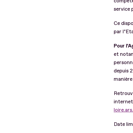
compéten
service 
Ce dispo
par l’Et
Pour l’A
et notam
personne
depuis 2
manière 
Retrouve
internet
loire.ar
Date lim