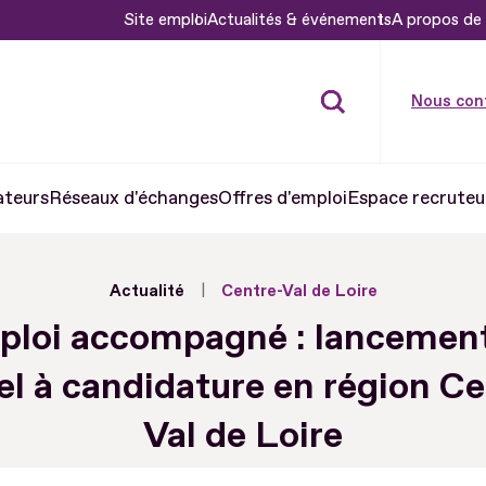
Site emploi
Actualités & événements
A propos de 
Nous con
ateurs
Réseaux d'échanges
Offres d'emploi
Espace recruteu
Actualité
Centre-Val de Loire
loi accompagné : lancemen
el à candidature en région C
Val de Loire