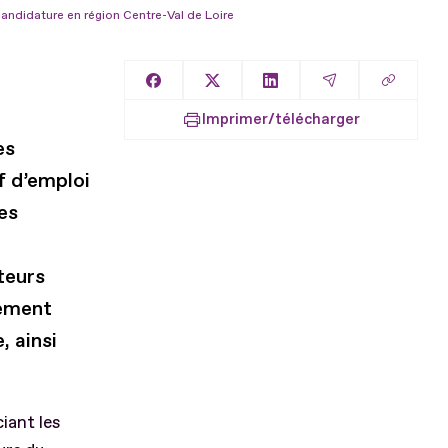
andidature en région Centre-Val de Loire
Copier l
Partager sur Facebook
Partager sur X
Partager sur LinkedIn
Partager par E
Imprimer/télécharger
es
f d’emploi
es
teurs
nement
, ainsi
iant les