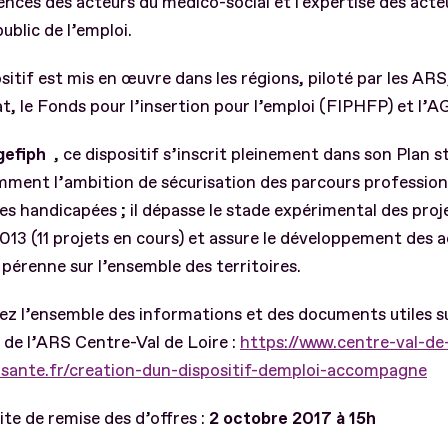
ces des acteurs du médico-social et l'expertise des acte
public de l’emploi.
sitif est mis en œuvre dans les régions, piloté par les AR
at, le Fonds pour l’insertion pour l’emploi (FIPHFP) et l
gefiph
, ce dispositif s’inscrit pleinement dans son Plan s
ment l’ambition de sécurisation des parcours profession
s handicapées ; il dépasse le stade expérimental des proj
013 (11 projets en cours) et assure le développement des 
pérenne sur l’ensemble des territoires.
z l’ensemble des informations et des documents utiles sur
 de l’ARS Centre-Val de Loire :
https://www.centre-val-de
s.sante.fr/creation-dun-dispositif-demploi-accompagne
ite de remise des d’offres :
2 octobre 2017 à 15h