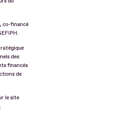
urs du
S, co-financé
’AGEFIPH.
tratégique
nels des
ets financés
actions de
 le site
-