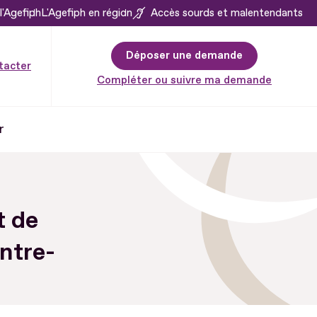
l'Agefiph
L'Agefiph en région
Accès sourds et malentendants
Déposer une demande
tacter
Compléter ou suivre ma demande
r
t de
entre-