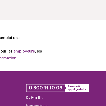
'emploi des
pour les
employeurs
, les
formation.
0 800 11 10 09
Service &
appel gratuits
De 9h à 18h.
Nous contacter