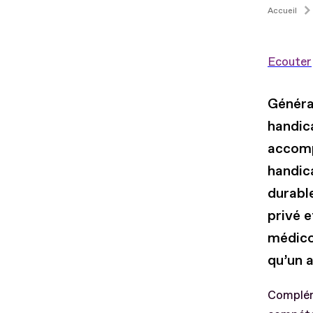
Accueil
Ecouter
Général
handica
accomp
handic
durable
privé 
médico-
qu’un 
Compléme