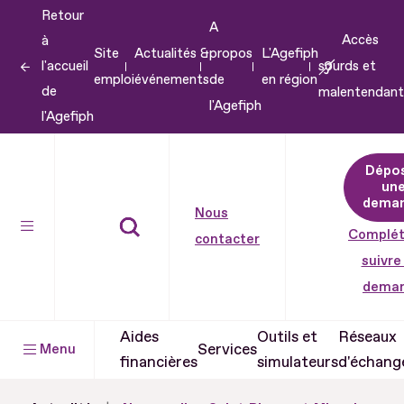
Retour
Aller
A
Accès
à
au
Site
Actualités &
propos
L'Agefiph
l'accueil
sourds et
contenu
emploi
événements
de
en région
de
malentendant
Aller
l'Agefiph
l'Agefiph
au
pied
Dépo
de
un
dema
page
Nous
Complét
contacter
suivre
dema
Aides
Outils et
Réseaux
Services
Menu
financières
simulateurs
d'échang