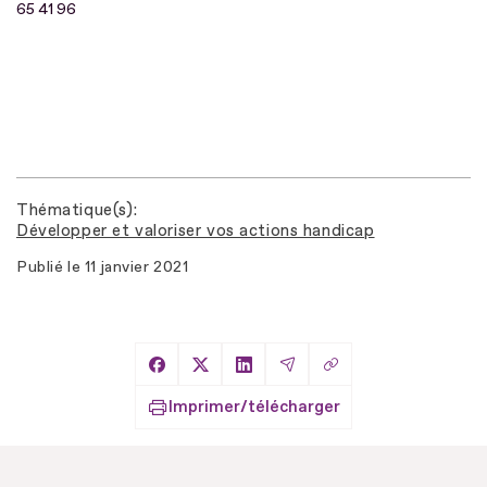
65 41 96
Thématique(s)
Développer et valoriser vos actions handicap
Publié le
11 janvier 2021
Copier le lien
Partager sur Facebook
Partager sur X
Partager sur LinkedIn
Partager par Email
Imprimer/télécharger