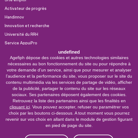
Site emploi
Activateur de progrès
Handinnov
Innovation et recherche
Université du RRH
Service AppuiPro
undefined
Agefiph dépose des cookies et autres technologies similaires
Nous suivre
nécessaires au bon fonctionnement du site ou pour répondre à
Youtube
votre demande d’un service, ainsi que pour mesurer et analyser
l’audience et la performance du site, vous proposer sur le site du
Linkedin
contenu multimédia via les services de partage de vidéo, afficher
de la publicité, partager le contenu du site sur les réseaux
Facebook
sociaux. Ses partenaires déposent également des cookies.
X
Retrouvez la liste des partenaires ainsi que les finalités en
cliquant ici
. Vous pouvez accepter, refuser ou paramétrer vos
choix par les boutons ci-dessous. A tout moment vous pourrez
0 800 11 10 09
Service &
revenir sur vos choix en allant dans le module de gestion figurant
appel gratuits
en pied de page du site.
De 9h à 18h.
Nous contacter