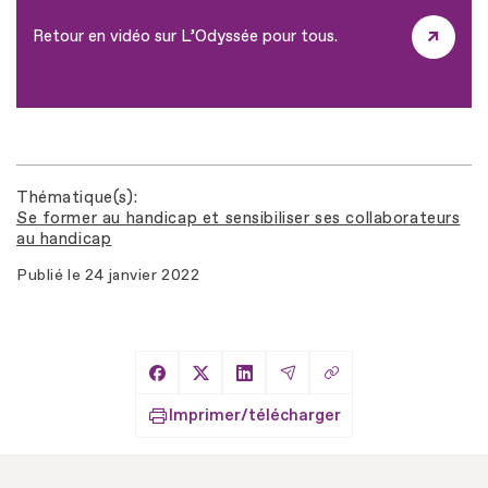
Retour en vidéo sur L’Odyssée pour tous.
Thématique(s)
Se former au handicap et sensibiliser ses collaborateurs
au handicap
Publié le
24 janvier 2022
Copier le lien
Partager sur Facebook
Partager sur X
Partager sur LinkedIn
Partager par Email
Imprimer/télécharger