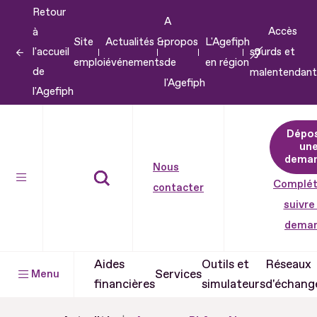
Retour
Aller
A
Accès
à
au
Site
Actualités &
propos
L'Agefiph
l'accueil
sourds et
contenu
emploi
événements
de
en région
de
malentendant
Aller
l'Agefiph
l'Agefiph
au
pied
Dépo
de
un
dema
page
Nous
Complét
contacter
suivre
dema
Aides
Outils et
Réseaux
Services
Menu
financières
simulateurs
d'échang