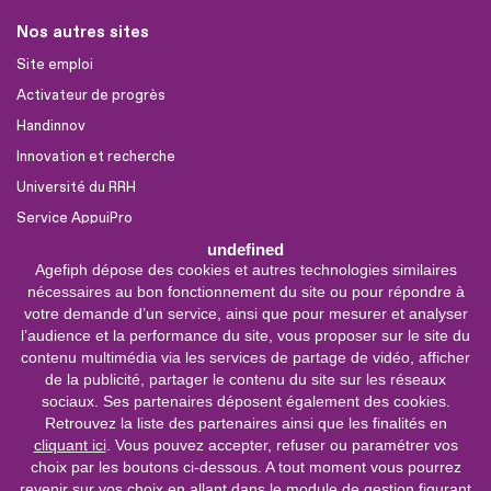
Nos autres sites
Site emploi
Activateur de progrès
Handinnov
Innovation et recherche
Université du RRH
Service AppuiPro
undefined
Agefiph dépose des cookies et autres technologies similaires
Nous suivre
nécessaires au bon fonctionnement du site ou pour répondre à
Youtube
votre demande d’un service, ainsi que pour mesurer et analyser
l’audience et la performance du site, vous proposer sur le site du
Linkedin
contenu multimédia via les services de partage de vidéo, afficher
de la publicité, partager le contenu du site sur les réseaux
Facebook
sociaux. Ses partenaires déposent également des cookies.
X
Retrouvez la liste des partenaires ainsi que les finalités en
cliquant ici
. Vous pouvez accepter, refuser ou paramétrer vos
choix par les boutons ci-dessous. A tout moment vous pourrez
0 800 11 10 09
Service &
revenir sur vos choix en allant dans le module de gestion figurant
appel gratuits