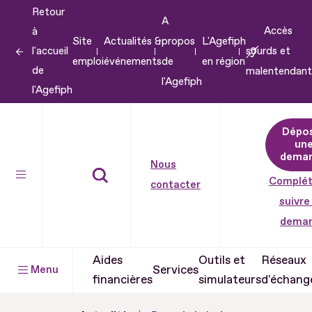
Retour
Aller
A
Accès
à
au
Site
Actualités &
propos
L'Agefiph
l'accueil
sourds et
contenu
emploi
événements
de
en région
de
malentendant
Aller
l'Agefiph
l'Agefiph
au
pied
Dépo
de
un
dema
page
Nous
Complét
contacter
suivre
dema
Aides
Outils et
Réseaux
Services
Menu
financières
simulateurs
d'échang