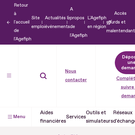
Retour
Aller
A
Accès
à
au
Site
Actualités &
propos
L'Agefiph
l'accueil
sourds et
contenu
emploi
événements
de
en région
de
malentendant
Aller
l'Agefiph
l'Agefiph
au
pied
Dépo
de
un
dema
page
Nous
Complét
contacter
suivre
dema
Aides
Outils et
Réseaux
Services
Menu
financières
simulateurs
d'échang