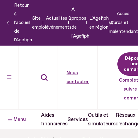
Retour
Aller
A
Accès
à
au
Site
Actualités &
propos
L'Agefiph
l'accueil
sourds et
contenu
emploi
événements
de
en région
de
malentendant
Aller
l'Agefiph
l'Agefiph
au
pied
Dépo
de
un
dema
page
Nous
Complét
contacter
suivre
dema
Aides
Outils et
Réseaux
Services
Menu
financières
simulateurs
d'échang