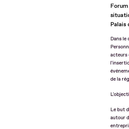
Forum 
situat
Palais
Dans le 
Personne
acteurs 
l'insert
événemen
de la ré
L'objecti
Le but 
autour d
entrepri