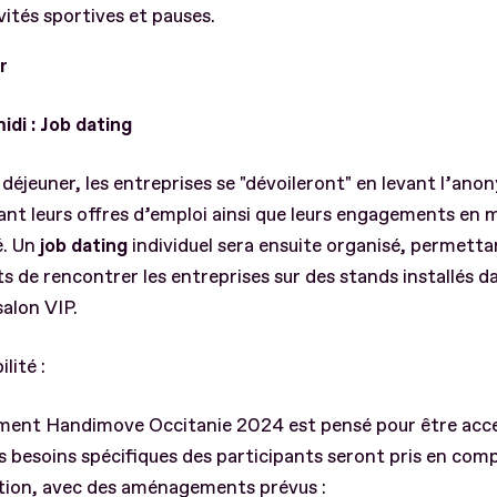
vités sportives et pauses.
er
di : Job dating
 déjeuner, les entreprises se "dévoileront" en levant l’ano
nt leurs offres d’emploi ainsi que leurs engagements en 
é. Un
job dating
individuel sera ensuite organisé, permetta
s de rencontrer les entreprises sur des stands installés da
alon VIP.
lité :
ment Handimove Occitanie 2024 est pensé pour être acce
s besoins spécifiques des participants seront pris en com
ption, avec des aménagements prévus :