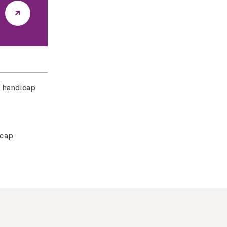
n handicap
icap