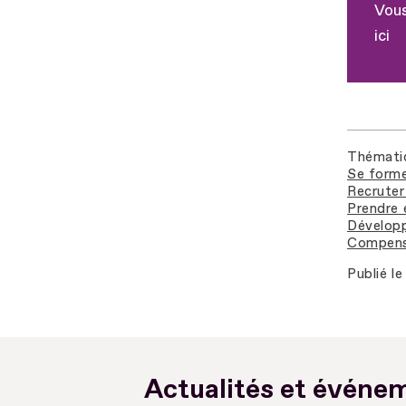
Vous
ici
Thémati
Se forme
Recruter 
Prendre 
Développ
Compense
Publié le
Actualités et événem