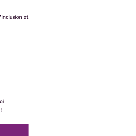
inclusion et
oi
!