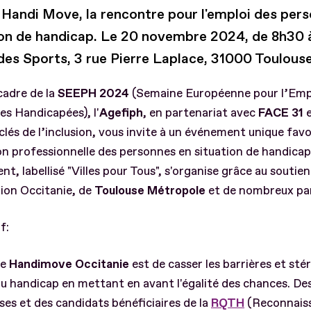
Handi Move, la rencontre pour l'emploi des per
ion de handicap. Le 20 novembre 2024, de 8h30 
 des Sports, 3 rue Pierre Laplace, 31000 Toulous
cadre de la
SEEPH 2024
(Semaine Européenne pour l’Emp
s Handicapées), l'
Agefiph
, en partenariat avec
FACE 31
e
clés de l’inclusion, vous invite à un événement unique fav
ion professionnelle des personnes en situation de handicap
t, labellisé "Villes pour Tous", s'organise grâce au soutie
gion Occitanie, de
Toulouse Métropole
et de nombreux par
f:
de
Handimove Occitanie
est de casser les barrières et st
u handicap en mettant en avant l'égalité des chances. De
ses et des candidats bénéficiaires de la
RQTH
(Reconnaiss