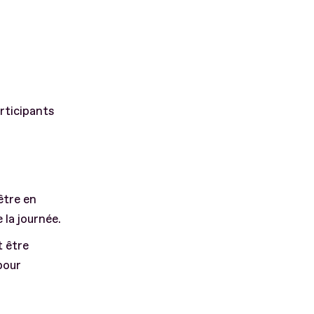
rticipants
être en
 la journée.
t être
pour