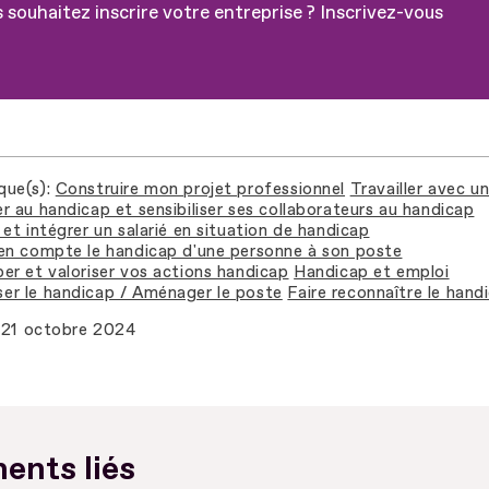
 souhaitez inscrire votre entreprise ? Inscrivez-vous
que(s)
Construire mon projet professionnel
Travailler avec u
r au handicap et sensibiliser ses collaborateurs au handicap
et intégrer un salarié en situation de handicap
en compte le handicap d'une personne à son poste
er et valoriser vos actions handicap
Handicap et emploi
r le handicap / Aménager le poste
Faire reconnaître le hand
21 octobre 2024
ents liés