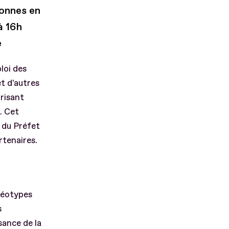
sonnes en
à 16h
e
loi des
t d'autres
orisant
. Cet
n du Préfet
tenaires.
éréotypes
s
ance de la