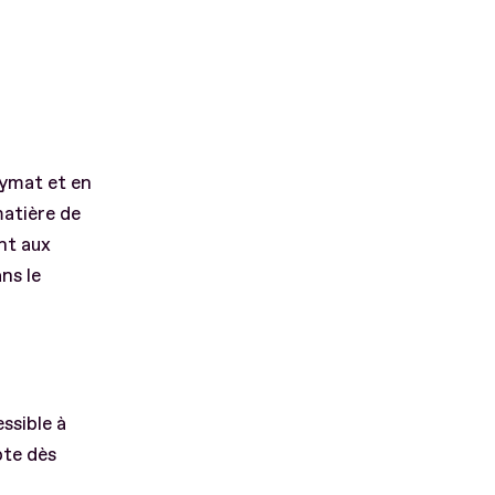
nymat et en
matière de
nt aux
ns le
ssible à
pte dès