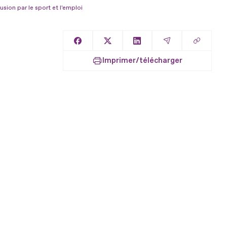
sion par le sport et l'emploi
Copier l
Partager sur Facebook
Partager sur X
Partager sur LinkedIn
Partager par E
Imprimer/télécharger