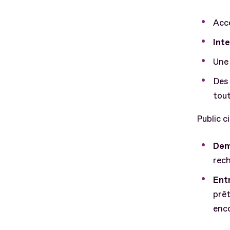
Acc
Int
Un
Des 
tout
Public ci
Dem
rech
Ent
prêt
enco