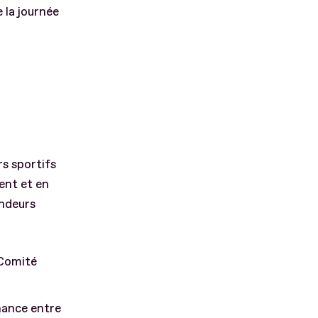
 la journée
rs sportifs
ent et en
andeurs
 Comité
nance entre