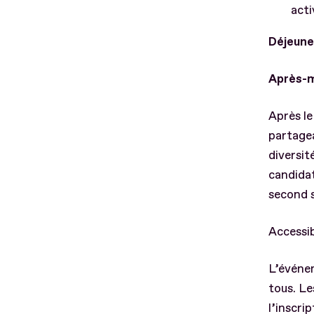
acti
Déjeun
Après-mi
Après le
partagea
diversit
candidat
second s
Accessibi
L’événe
tous. Le
l’inscri