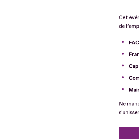
Cet évén
de l’emp
FAC
Fran
Cap
Com
Mai
Ne manqu
s'unisse