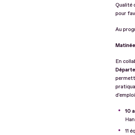
Qualité 
pour fav
Au pro
Matinée
En colla
Départe
permetta
pratiqua
d'emploi
10 a
Han
11 é