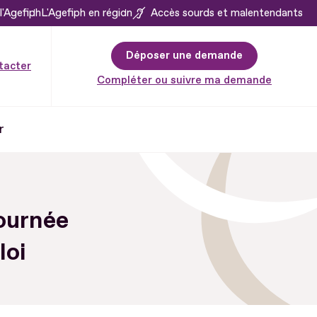
l'Agefiph
L'Agefiph en région
Accès sourds et malentendants
Déposer une demande
tacter
Compléter ou suivre ma demande
r
ournée
loi