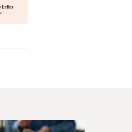
 belles
s !