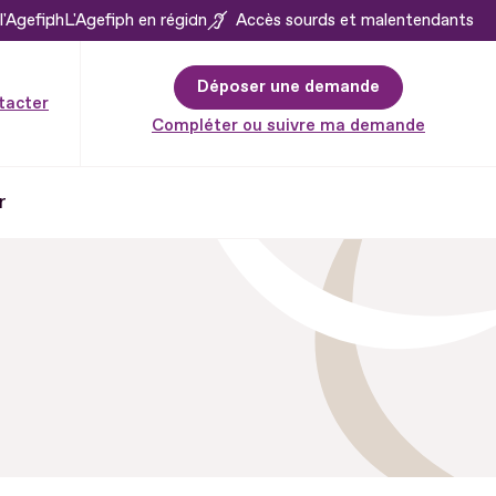
l'Agefiph
L'Agefiph en région
Accès sourds et malentendants
Déposer une demande
tacter
Compléter ou suivre ma demande
r