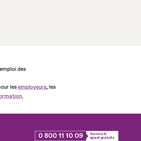
'emploi des
pour les
employeurs
, les
formation.
0 800 11 10 09
Service &
appel gratuits